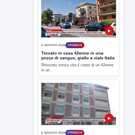
6 AGOSTO 2026
CRONACA
Trovato in casa 42enne in una
pozza di sangue, giallo a viale Italia
Ritrovato senza vita il corpo di un 42enne
in un...
▶
6 AGOSTO 2026
CRONACA
"Sistema Caprio", Procura S.Maria
CV chiede rinvio a giudizio per 54
La Procura della Repubblica di Santa
Capua Vetere chiude le...