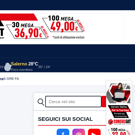
Salerno
28°C
 24°
35° / 24°
Poco nuvoloso
he
5 ORE FA
CERCA
Cerca
SEGUICI SUI SOCIAL
f
◎
▶