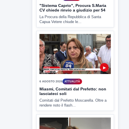
▶
6 AGOSTO 2026
ATTUALITÀ
Miasmi, Comitati dal Prefetto: non
lasciateci soli
Comitati dal Prefetto Moscarella. Oltre a
rendere noto il flash...
▶
6 AGOSTO 2026
ATTUALITÀ