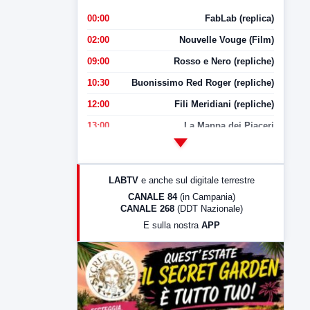
00:00
FabLab (replica)
02:00
Nouvelle Vouge (Film)
09:00
Rosso e Nero (repliche)
10:30
Buonissimo Red Roger (repliche)
12:00
Fili Meridiani (repliche)
13:00
La Mappa dei Piaceri
14:00
LabNews
17:00
LabNews (replica)
LABTV
e anche sul digitale terrestre
18:30
Di Faccia e di Profilo (repliche)
CANALE 84
(in Campania)
CANALE 268
(DDT Nazionale)
19:30
LabNews (Diretta)
E sulla nostra
APP
21:00
Free Sport
23:00
LabNews (replica)