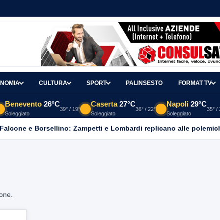
NOMIA
CULTURA
SPORT
PALINSESTO
FORMAT TV
Benevento
26°C
Caserta
27°C
Napoli
29°C
39° / 19°
36° / 22°
35° /
Soleggiato
Soleggiato
Soleggiato
 Falcone e Borsellino: Zampetti e Lombardi replicano alle polemic
ione.