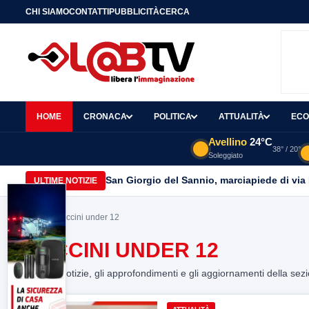
CHI SIAMO
CONTATTI
PUBBLICITÀ
CERCA
HOME
CRONACA
POLITICA
ATTUALITÀ
ECO
Avellino
24°C
38° / 20°
Soleggiato
San Giorgio del Sannio, marciapiede di via
ULTIME NOTIZIE
Home
> vaccini under 12
VACCINI UNDER 12
Tutte le notizie, gli approfondimenti e gli aggiornamenti della sez