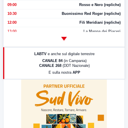
09:00
Rosso e Nero (repliche)
10:30
Buonissimo Red Roger (repliche)
12:00
Fili Meridiani (repliche)
13:00
La Mappa dei Piaceri
14:00
LabNews
17:00
LabNews (replica)
LABTV
e anche sul digitale terrestre
18:30
Di Faccia e di Profilo (repliche)
CANALE 84
(in Campania)
CANALE 268
(DDT Nazionale)
19:30
LabNews (Diretta)
E sulla nostra
APP
21:00
Free Sport
23:00
LabNews (replica)