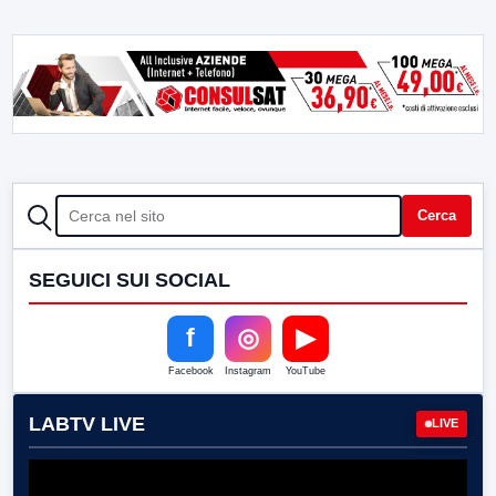
CERCA
Cerca
SEGUICI SUI SOCIAL
f
◎
▶
Facebook
Instagram
YouTube
LABTV LIVE
LIVE