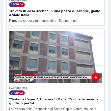
CRONACA
Trovato in casa 42enne in una pozza di sangue, giallo
a viale Italia
Ritrovato senza vita il corpo di un 42enne in un...
▶
6 AGOSTO 2026
CRONACA
"Sistema Caprio", Procura S.Maria CV chiede rinvio a
giudizio per 54
La Procura della Repubblica di Santa Capua Vetere chiude le...