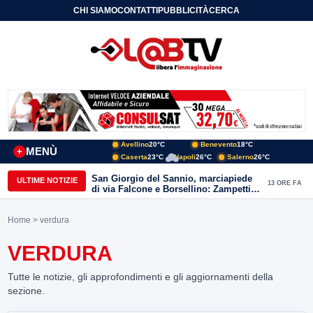
CHI SIAMO
CONTATTI
PUBBLICITÀ
CERCA
Avellino
20°C
Benevento
18°C
MENÙ
+
Caserta
23°C
Napoli
26°C
Salerno
26°C
San Giorgio del Sannio, marciapiede
ULTIME NOTIZIE
13 ORE FA
di via Falcone e Borsellino: Zampetti e
Lombardi replicano alle polemiche
Home
> verdura
VERDURA
Tutte le notizie, gli approfondimenti e gli aggiornamenti della
sezione.