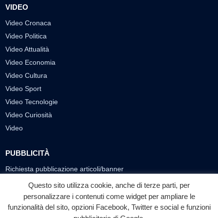
VIDEO
Video Cronaca
Video Politica
Video Attualità
Video Economia
Video Cultura
Video Sport
Video Tecnologie
Video Curiosità
Video
PUBBLICITÀ
Richiesta pubblicazione articoli/banner
Questo sito utilizza cookie, anche di terze parti, per
SEGUICI SUI SOCIAL
personalizzare i contenuti come widget per ampliare le
funzionalità del sito, opzioni Facebook, Twitter e social e funzioni
f
◎
▶