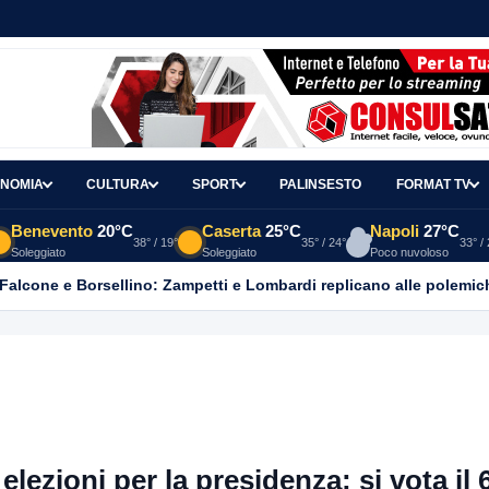
NOMIA
CULTURA
SPORT
PALINSESTO
FORMAT TV
Benevento
20°C
Caserta
25°C
Napoli
27°C
38° / 19°
35° / 24°
33° /
Soleggiato
Soleggiato
Poco nuvoloso
 Falcone e Borsellino: Zampetti e Lombardi replicano alle polemic
lezioni per la presidenza: si vota il 