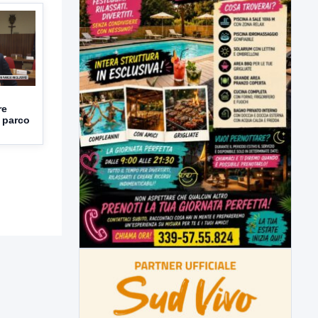
re
 parco