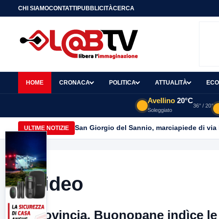
CHI SIAMO
CONTATTI
PUBBLICITÀ
CERCA
HOME
CRONACA
POLITICA
ATTUALITÀ
ECO
Avellino
20°C
36° / 20°
Soleggiato
San Giorgio del Sannio, marciapiede di via
ULTIME NOTIZIE
Video
Provincia, Buonopane indìce le e