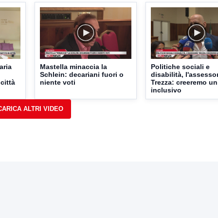
aria
Mastella minaccia la
Politiche sociali e
Schlein: decariani fuori o
disabilità, l'assesso
 città
niente voti
Trezza: creeremo un
inclusivo