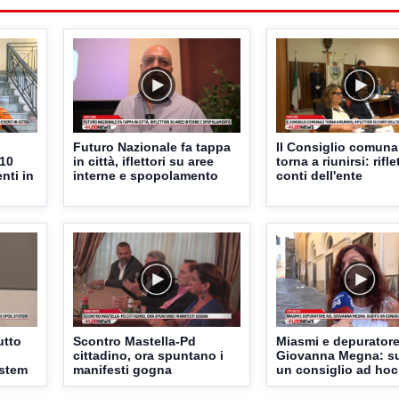
Futuro Nazionale fa tappa
Il Consiglio comuna
 10
in città, iflettori su aree
torna a riunirsi: rifle
nti in
interne e spopolamento
conti dell'ente
utto
Scontro Mastella-Pd
Miasmi e depuratore
cittadino, ora spuntano i
Giovanna Megna: s
ystem
manifesti gogna
un consiglio ad hoc