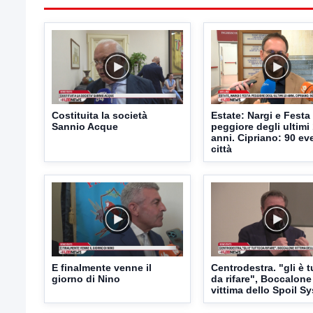
Costituita la società
Estate: Nargi e Festa
Sannio Acque
peggiore degli ultimi
anni. Cipriano: 90 eve
città
E finalmente venne il
Centrodestra. "gli è t
giorno di Nino
da rifare", Boccalone
vittima dello Spoil S