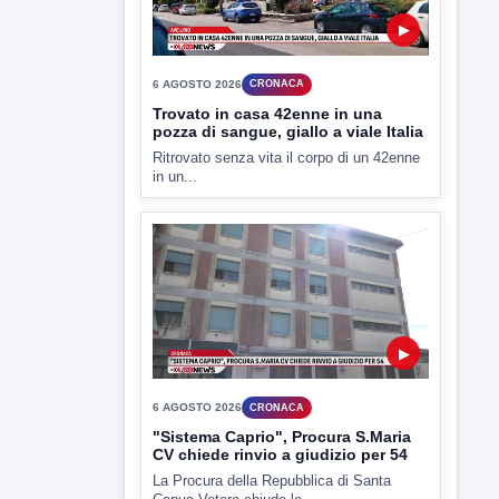
▶
6 AGOSTO 2026
CRONACA
Trovato in casa 42enne in una
pozza di sangue, giallo a viale Italia
Ritrovato senza vita il corpo di un 42enne
in un...
▶
6 AGOSTO 2026
CRONACA
"Sistema Caprio", Procura S.Maria
CV chiede rinvio a giudizio per 54
La Procura della Repubblica di Santa