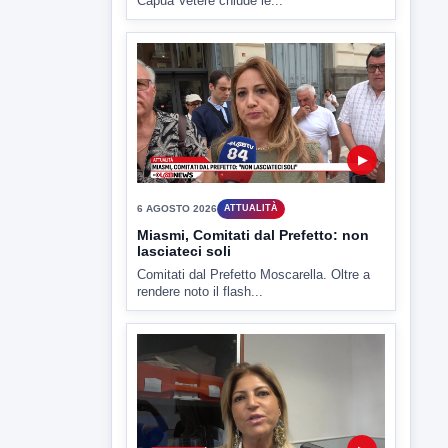
Capua Vetere chiude le...
▶
6 AGOSTO 2026
ATTUALITÀ
Miasmi, Comitati dal Prefetto: non
lasciateci soli
Comitati dal Prefetto Moscarella. Oltre a
rendere noto il flash...