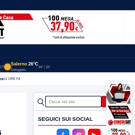
Salerno
26°C
 27°
34° / 26°
Soleggiato
he
11 ORE FA
CERCA
Cerca
SEGUICI SUI SOCIAL
6
f
◎
▶