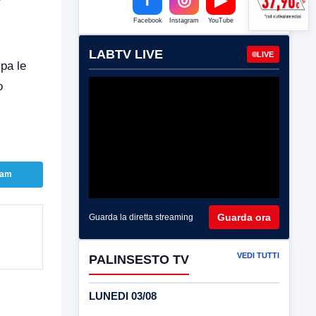
Facebook
Instagram
YouTube
LABTV LIVE
LIVE
ipa le
o
ram
Guarda ora
Guarda la diretta streaming
VEDI TUTTI
PALINSESTO TV
LUNEDI 03/08