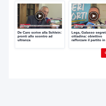
De Caro scrive alla Schlein:
Lega, Galasso segret
pronti allo scontro ad
cittadina: obiettivo
ultranza
rafforzare il partito in