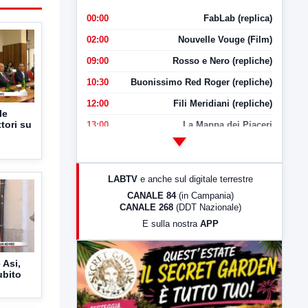
00:00
FabLab (replica)
02:00
Nouvelle Vouge (Film)
09:00
Rosso e Nero (repliche)
10:30
Buonissimo Red Roger (repliche)
12:00
Fili Meridiani (repliche)
le
ttori su
13:00
La Mappa dei Piaceri
14:00
LabNews
17:00
LabNews (replica)
LABTV
e anche sul digitale terrestre
18:30
Di Faccia e di Profilo (repliche)
CANALE 84
(in Campania)
CANALE 268
(DDT Nazionale)
19:30
LabNews (Diretta)
E sulla nostra
APP
21:00
Free Sport
23:00
LabNews (replica)
 Asi,
ubito