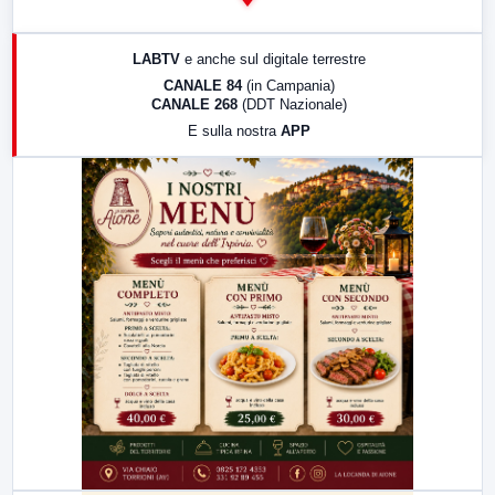
14:00
LabNews
17:00
LabNews (replica)
LABTV
e anche sul digitale terrestre
18:30
Di Faccia e di Profilo (repliche)
CANALE 84
(in Campania)
CANALE 268
(DDT Nazionale)
19:30
LabNews (Diretta)
E sulla nostra
APP
21:00
Free Sport
23:00
LabNews (replica)