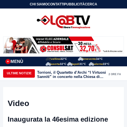
CHI SIAMO
CONTATTI
PUBBLICITÀ
CERCA
Avellino
32°C
Benevento
34°C
MENÙ
+
Caserta
32°C
Napoli
31°C
Salerno
33°C
Torrioni, il Quartetto d’Archi “I Virtuosi
ULTIME NOTIZIE
2 ORE FA
Sanniti” in concerto nella Chiesa di
San Michele Arcangelo
Video
Inaugurata la 46esima edizione