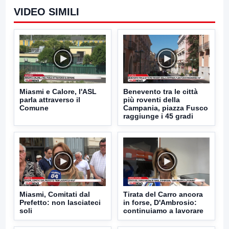
VIDEO SIMILI
Miasmi e Calore, l'ASL
Benevento tra le città
parla attraverso il
più roventi della
Comune
Campania, piazza Fusco
raggiunge i 45 gradi
Miasmi, Comitati dal
Tirata del Carro ancora
Prefetto: non lasciateci
in forse, D'Ambrosio:
soli
continuiamo a lavorare