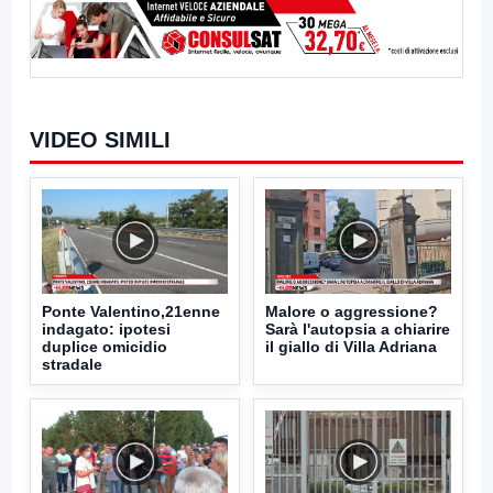
VIDEO SIMILI
Ponte Valentino,21enne
Malore o aggressione?
indagato: ipotesi
Sarà l'autopsia a chiarire
duplice omicidio
il giallo di Villa Adriana
stradale