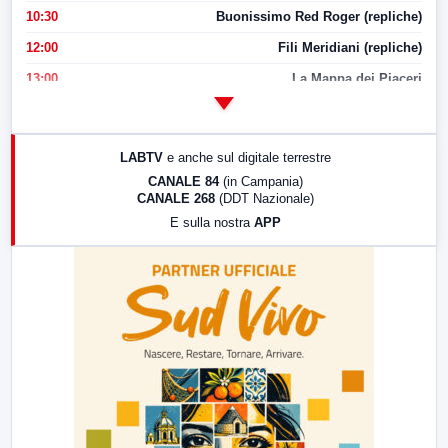
10:30
Buonissimo Red Roger (repliche)
12:00
Fili Meridiani (repliche)
13:00
La Mappa dei Piaceri
14:00
LabNews
17:00
LabNews (replica)
LABTV
e anche sul digitale terrestre
18:30
Di Faccia e di Profilo (repliche)
CANALE 84
(in Campania)
CANALE 268
(DDT Nazionale)
19:30
LabNews (Diretta)
E sulla nostra
APP
21:00
Free Sport
23:00
LabNews (replica)