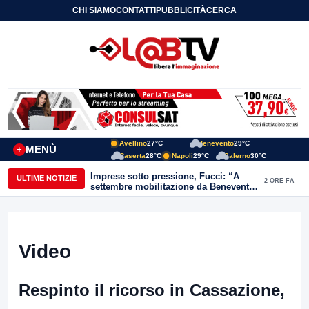
CHI SIAMO
CONTATTI
PUBBLICITÀ
CERCA
Avellino
27°C
Benevento
29°C
MENÙ
+
Caserta
28°C
Napoli
29°C
Salerno
30°C
Imprese sotto pressione, Fucci: “A
ULTIME NOTIZIE
2 ORE FA
settembre mobilitazione da Benevento
e Avellino”
Video
Respinto il ricorso in Cassazione,