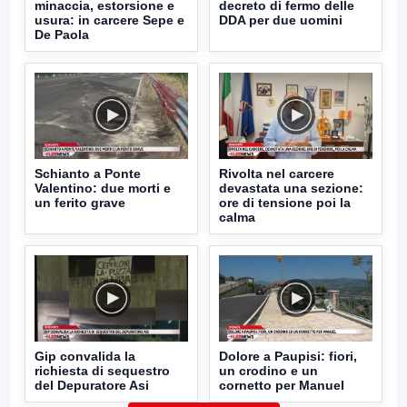
minaccia, estorsione e
decreto di fermo delle
usura: in carcere Sepe e
DDA per due uomini
De Paola
Schianto a Ponte
Rivolta nel carcere
Valentino: due morti e
devastata una sezione:
un ferito grave
ore di tensione poi la
calma
Gip convalida la
Dolore a Paupisi: fiori,
richiesta di sequestro
un crodino e un
del Depuratore Asi
cornetto per Manuel