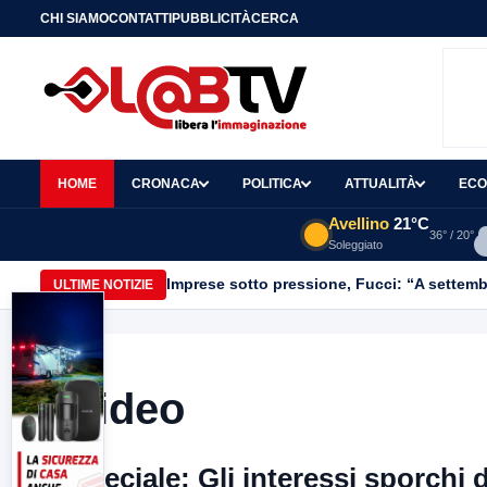
CHI SIAMO
CONTATTI
PUBBLICITÀ
CERCA
HOME
CRONACA
POLITICA
ATTUALITÀ
ECO
Avellino
21°C
36° / 20°
Soleggiato
Imprese sotto pressione, Fucci: “A settemb
ULTIME NOTIZIE
Video
Speciale: Gli interessi sporchi 