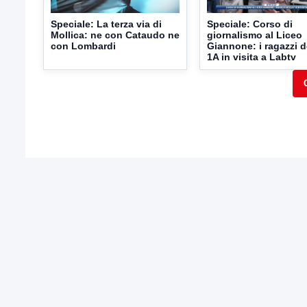
Speciale: La terza via di
Speciale: Corso di
Mollica: ne con Cataudo ne
giornalismo al Liceo
con Lombardi
Giannone: i ragazzi d
1A in visita a Labtv