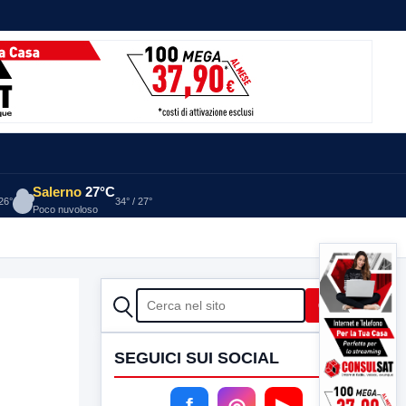
Salerno
27°C
 26°
34° / 27°
Poco nuvoloso
CERCA
Cerca
SEGUICI SUI SOCIAL
f
◎
▶