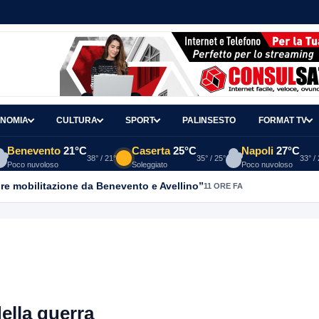
NOMIA
CULTURA
SPORT
PALINSESTO
FORMAT TV
Benevento
21°C
Caserta
25°C
Napoli
27°C
38° / 21°
35° / 25°
33° /
Poco nuvoloso
Soleggiato
Poco nuvoloso
re mobilitazione da Benevento e Avellino”
11 ORE FA
della guerra