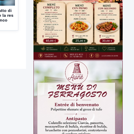
tto di
e la res
anco