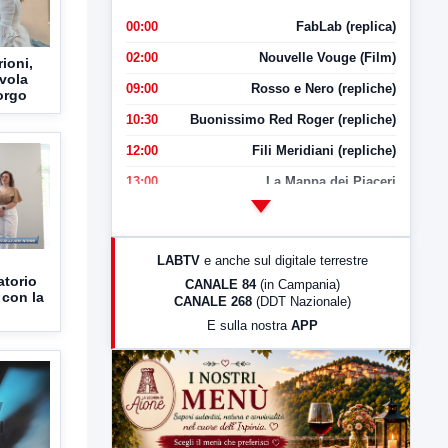
00:00
FabLab (replica)
02:00
Nouvelle Vouge (Film)
ioni,
vola
09:00
Rosso e Nero (repliche)
orgo
10:30
Buonissimo Red Roger (repliche)
12:00
Fili Meridiani (repliche)
13:00
La Mappa dei Piaceri
14:00
LabNews
17:00
LabNews (replica)
LABTV
e anche sul digitale terrestre
18:30
Di Faccia e di Profilo (repliche)
atorio
CANALE 84
(in Campania)
 con la
CANALE 268
(DDT Nazionale)
19:30
LabNews (Diretta)
E sulla nostra
APP
21:00
Free Sport
23:00
LabNews (replica)