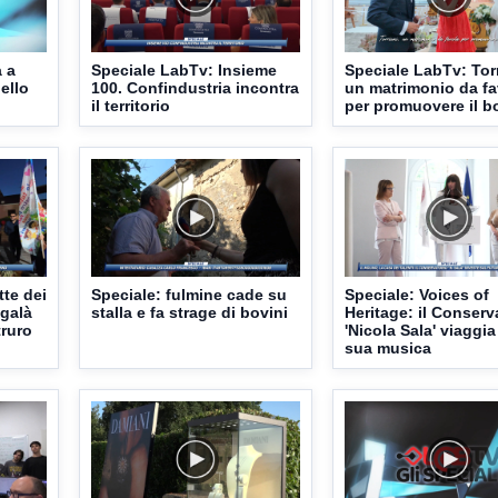
a a
Speciale LabTv: Insieme
Speciale LabTv: Torr
ello
100. Confindustria incontra
un matrimonio da fa
il territorio
per promuovere il b
tte dei
Speciale: fulmine cade su
Speciale: Voices of
 galà
stalla e fa strage di bovini
Heritage: il Conserv
truro
'Nicola Sala' viaggia
sua musica