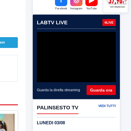
Facebook
Instagram
YouTube
LABTV LIVE
LIVE
ram
Guarda ora
Guarda la diretta streaming
VEDI TUTTI
PALINSESTO TV
LUNEDI 03/08