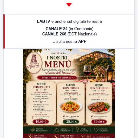
14:00
LabNews
17:00
LabNews (replica)
LABTV
e anche sul digitale terrestre
18:30
Di Faccia e di Profilo (repliche)
CANALE 84
(in Campania)
CANALE 268
(DDT Nazionale)
19:30
LabNews (Diretta)
E sulla nostra
APP
21:00
Free Sport
23:00
LabNews (replica)