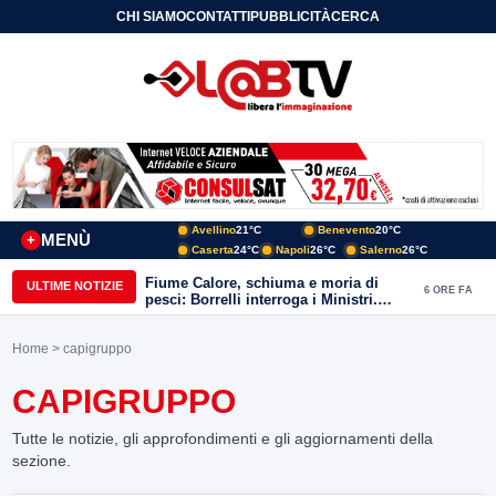
CHI SIAMO
CONTATTI
PUBBLICITÀ
CERCA
Avellino
21°C
Benevento
20°C
MENÙ
+
Caserta
24°C
Napoli
26°C
Salerno
26°C
Fiume Calore, schiuma e moria di
ULTIME NOTIZIE
6 ORE FA
pesci: Borrelli interroga i Ministri.
“Benevento paga l’assenza del
depuratore
Home
> capigruppo
CAPIGRUPPO
Tutte le notizie, gli approfondimenti e gli aggiornamenti della
sezione.