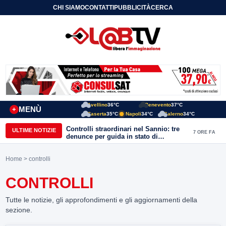
CHI SIAMO
CONTATTI
PUBBLICITÀ
CERCA
Avellino
36°C
Benevento
37°C
MENÙ
+
Caserta
35°C
Napoli
34°C
Salerno
34°C
Controlli straordinari nel Sannio: tre
ULTIME NOTIZIE
7 ORE FA
denunce per guida in stato di
ebbrezza, un arresto e 1.500 kg di
conserve sequestrate
Home
> controlli
CONTROLLI
Tutte le notizie, gli approfondimenti e gli aggiornamenti della
sezione.