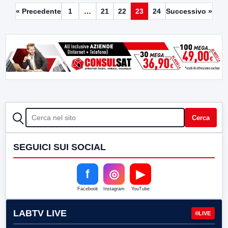
« Precedente
1
…
21
22
23
24
Successivo »
CERCA
Cerca
SEGUICI SUI SOCIAL
f
◎
▶
Facebook
Instagram
YouTube
LABTV LIVE
LIVE