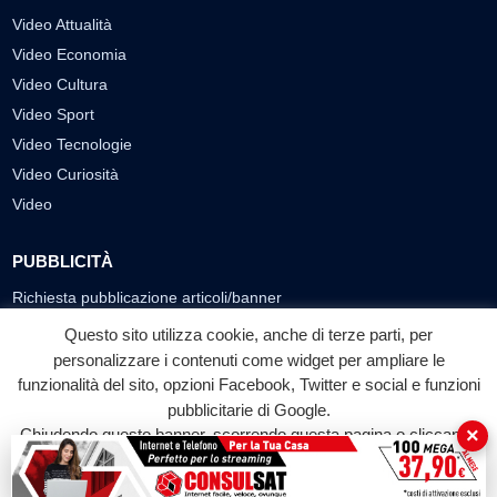
Video Attualità
Video Economia
Video Cultura
Video Sport
Video Tecnologie
Video Curiosità
Video
PUBBLICITÀ
Richiesta pubblicazione articoli/banner
Questo sito utilizza cookie, anche di terze parti, per
SEGUICI SUI SOCIAL
personalizzare i contenuti come widget per ampliare le
f
◎
▶
funzionalità del sito, opzioni Facebook, Twitter e social e funzioni
pubblicitarie di Google.
Facebook
Instagram
YouTube
×
Chiudendo questo banner, scorrendo questa pagina o cliccando
su qualunque suo elemento acconsenti all'uso dei cookie.
© 2026 LABTV - Tutti i diritti riservati
Accetta