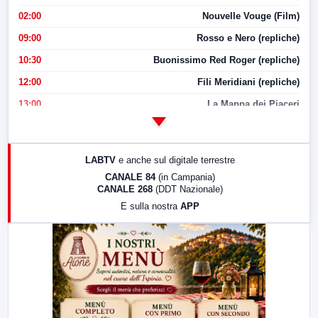
02:00
Nouvelle Vouge (Film)
09:00
Rosso e Nero (repliche)
10:30
Buonissimo Red Roger (repliche)
12:00
Fili Meridiani (repliche)
13:00
La Mappa dei Piaceri
14:00
LabNews
17:00
LabNews (replica)
LABTV
e anche sul digitale terrestre
18:30
Di Faccia e di Profilo (repliche)
CANALE 84
(in Campania)
CANALE 268
(DDT Nazionale)
19:30
LabNews (Diretta)
E sulla nostra
APP
21:00
Free Sport
23:00
LabNews (replica)