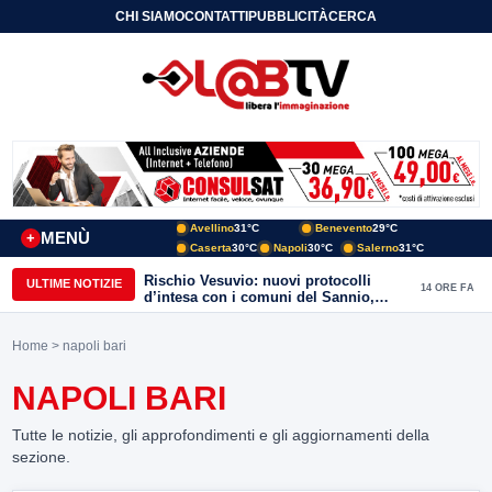
CHI SIAMO
CONTATTI
PUBBLICITÀ
CERCA
Avellino
31°C
Benevento
29°C
MENÙ
+
Caserta
30°C
Napoli
30°C
Salerno
31°C
Rischio Vesuvio: nuovi protocolli
ULTIME NOTIZIE
14 ORE FA
d’intesa con i comuni del Sannio,
firmato il protocollo con Arpaise
Home
> napoli bari
NAPOLI BARI
Tutte le notizie, gli approfondimenti e gli aggiornamenti della
sezione.