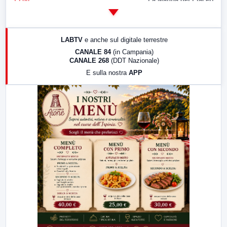
14:00
LabNews
17:00
LabNews (replica)
LABTV
e anche sul digitale terrestre
18:30
Di Faccia e di Profilo (repliche)
CANALE 84
(in Campania)
CANALE 268
(DDT Nazionale)
19:30
LabNews (Diretta)
E sulla nostra
APP
21:00
Free Sport
23:00
LabNews (replica)