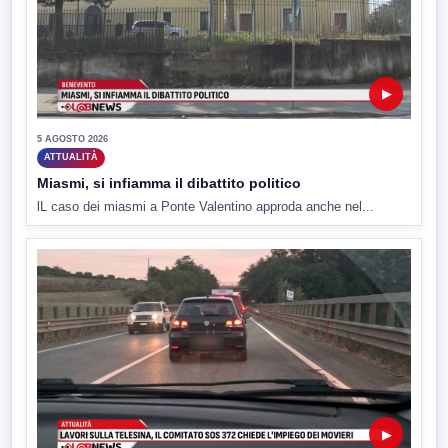
▶
5 AGOSTO 2026
ATTUALITÀ
Miasmi, si infiamma il dibattito politico
lL caso dei miasmi a Ponte Valentino approda anche nel...
▶