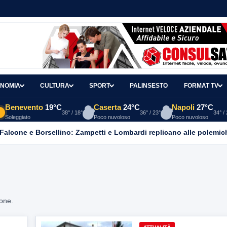
NOMIA
CULTURA
SPORT
PALINSESTO
FORMAT TV
Benevento
19°C
Caserta
24°C
Napoli
27°C
38° / 18°
36° / 23°
34° /
Soleggiato
Poco nuvoloso
Poco nuvoloso
 Falcone e Borsellino: Zampetti e Lombardi replicano alle polemic
ione.