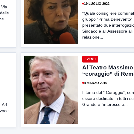
19 LUGLIO 2022
 Via
delle
“Quale consigliere comunal
che
gruppo “Prima Benevento”
presentato due interrogazio
Sindaco e all’Assessore all’
relazione...
EVENTI
Al Teatro Massimo 
“coraggio” di Rem
4 MARZO 2016
Il tema del “ Coraggio”, co
essere declinato in tutti i su
Grande è l’interesse e...
. Ad
avoce