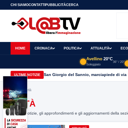
CHI SIAMO
CONTATTI
PUBBLICITÀ
CERCA
HOME
CRONACA
POLITICA
ATTUALITÀ
ECO
Avellino
20°C
36° / 20°
Soleggiato
San Giorgio del Sannio, marciapiede di via
ULTIME NOTIZIE
Home
> pietà
PIETÀ
Tutte le notizie, gli approfondimenti e gli aggiornamenti della sez