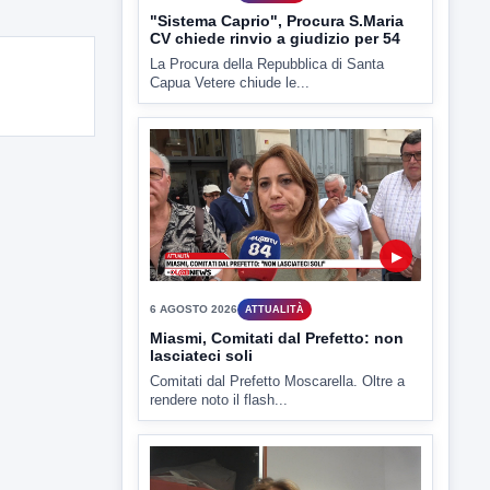
CV chiede rinvio a giudizio per 54
La Procura della Repubblica di Santa
Capua Vetere chiude le...
▶
6 AGOSTO 2026
ATTUALITÀ
Miasmi, Comitati dal Prefetto: non
lasciateci soli
Comitati dal Prefetto Moscarella. Oltre a
rendere noto il flash...