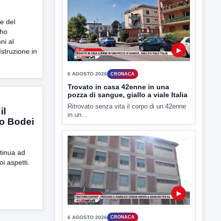
e del
 ho
▶
ni al
Istruzione in
6 AGOSTO 2026
CRONACA
Trovato in casa 42enne in una
pozza di sangue, giallo a viale Italia
Ritrovato senza vita il corpo di un 42enne
in un...
il
o Bodei
ntinua ad
oi aspetti.
▶
6 AGOSTO 2026
CRONACA
"Sistema Caprio", Procura S.Maria