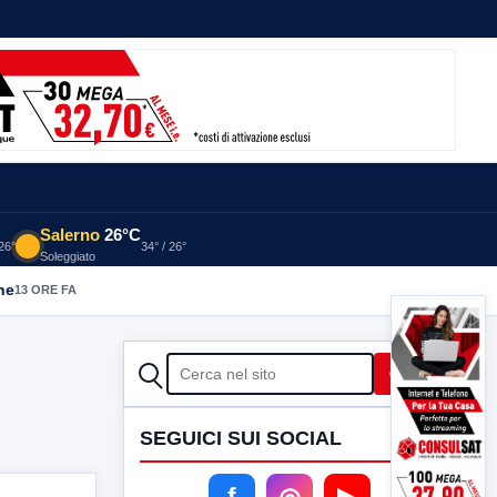
Salerno
26°C
 26°
34° / 26°
Soleggiato
he
13 ORE FA
CERCA
Cerca
SEGUICI SUI SOCIAL
f
◎
▶