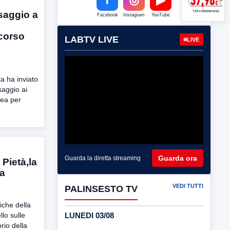
saggio a
Facebook
Instagram
YouTube
 corso
LABTV LIVE
LIVE
a ha inviato
aggio ai
lea per
Guarda ora
Guarda la diretta streaming
 Pietà,la
ga
VEDI TUTTI
PALINSESTO TV
iche della
LUNEDI 03/08
llo sulle
orio della