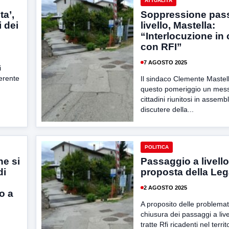
ATTUALITÀ
ta’,
Soppressione pas
i dei
livello, Mastella:
“Interlocuzione in
con RFI”
7 AGOSTO 2025
i
erente
Il sindaco Clemente Mastell
questo pomeriggio un mess
cittadini riunitosi in assemb
discutere della...
POLITICA
e si
Passaggio a livello
di
proposta della Le
2 AGOSTO 2025
o a
A proposito delle problemat
chiusura dei passaggi a live
tratte Rfi ricadenti nel territ