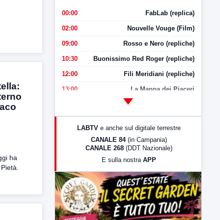
00:00
FabLab (replica)
02:00
Nouvelle Vouge (Film)
09:00
Rosso e Nero (repliche)
10:30
Buonissimo Red Roger (repliche)
12:00
Fili Meridiani (repliche)
ella:
13:00
La Mappa dei Piaceri
terno
14:00
LabNews
daco
o
17:00
LabNews (replica)
LABTV
e anche sul digitale terrestre
18:30
Di Faccia e di Profilo (repliche)
CANALE 84
(in Campania)
CANALE 268
(DDT Nazionale)
19:30
LabNews (Diretta)
ggi ha
E sulla nostra
APP
21:00
Free Sport
Pietà.
23:00
LabNews (replica)