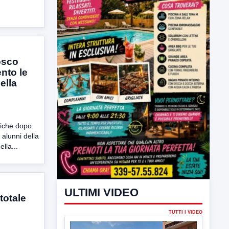
osco
nto le
della
ttiche dopo
alunni della
ella...
ULTIMI VIDEO
totale
TUTTI I VIDEO