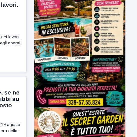
lavori.
 dei lavori
egli operai
, se ne
dubbi su
gosto
l 19 agosto
ero della