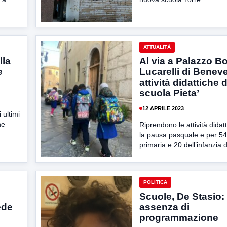
ATTUALITÀ
lla
Al via a Palazzo B
e
Lucarelli di Beneve
attività didattiche 
scuola Pieta’
12 APRILE 2023
 ultimi
ne
Riprendono le attività dida
la pausa pasquale e per 54 
primaria e 20 dell’infanzia d
POLITICA
Scuole, De Stasio: 
ede
assenza di
programmazione