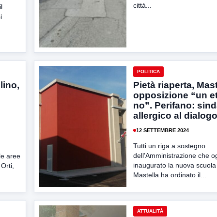
città...
l
i
POLITICA
lino,
Pietà riaperta, Mast
opposizione “un e
no”. Perifano: sin
allergico al dialog
12 SETTEMBRE 2024
Tutti un riga a sostegno
dell’Amministrazione che o
le aree
inaugurato la nuova scuola 
Orti,
Mastella ha ordinato il...
ATTUALITÀ