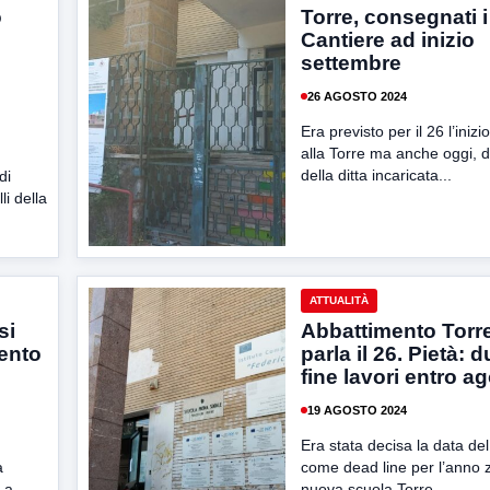
o
Torre, consegnati i 
Cantiere ad inizio
settembre
26 AGOSTO 2024
Era previsto per il 26 l’inizio
alla Torre ma anche oggi, d
della ditta incaricata...
di
i della
ATTUALITÀ
si
Abbattimento Torre
ento
parla il 26. Pietà: 
fine lavori entro a
19 AGOSTO 2024
Era stata decisa la data de
a
come dead line per l’anno z
 a
nuova scuola Torre...