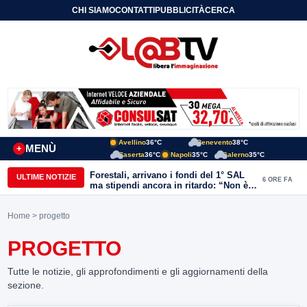
CHI SIAMO
CONTATTI
PUBBLICITÀ
CERCA
Avellino
36°C
Benevento
38°C
MENÙ
+
Caserta
36°C
Napoli
35°C
Salerno
35°C
Forestali, arrivano i fondi del 1° SAL
ULTIME NOTIZIE
6 ORE FA
ma stipendi ancora in ritardo: “Non è
più sostenibile”
Home
> progetto
PROGETTO
Tutte le notizie, gli approfondimenti e gli aggiornamenti della
sezione.