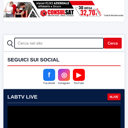
CERCA
Cerca
SEGUICI SUI SOCIAL
f
◎
▶
Facebook
Instagram
YouTube
LABTV LIVE
LIVE