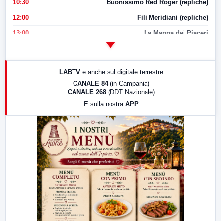
10:30
Buonissimo Red Roger (repliche)
12:00
Fili Meridiani (repliche)
13:00
La Mappa dei Piaceri
14:00
LabNews
17:00
LabNews (replica)
LABTV
e anche sul digitale terrestre
18:30
Di Faccia e di Profilo (repliche)
CANALE 84
(in Campania)
CANALE 268
(DDT Nazionale)
19:30
LabNews (Diretta)
E sulla nostra
APP
21:00
Free Sport
23:00
LabNews (replica)