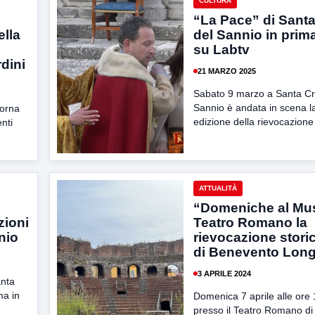
CULTURA
“La Pace” di Sant
ella
del Sannio in prim
su Labtv
dini
21 MARZO 2025
Sabato 9 marzo a Santa Cr
Sannio è andata in scena l
torna
edizione della rievocazione 
nti
ATTUALITÀ
“Domeniche al Mus
zioni
Teatro Romano la
nio
rievocazione stori
di Benevento Lon
3 APRILE 2024
anta
ma in
Domenica 7 aprile alle ore 
presso il Teatro Romano di