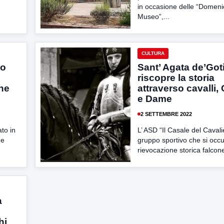
in occasione delle “Domeni
Museo”,...
CULTURA
io
Sant’ Agata de’Got
riscopre la storia
che
attraverso cavalli, 
e Dame
2 SETTEMBRE 2022
to in
L’ ASD “Il Casale del Cavali
 e
gruppo sportivo che si occu
rievocazione storica falcone
a
hi