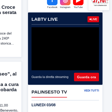
a Croce
Facebook
Instagram
YouTube
a serata
LABTV LIVE
LIVE
oce del
a 240ª
storica...
eo”, al
Guarda ora
Guarda la diretta streaming
ca a cura
gobarda
VEDI TUTTI
PALINSESTO TV
LUNEDI 03/08
11,00
 Benevento,