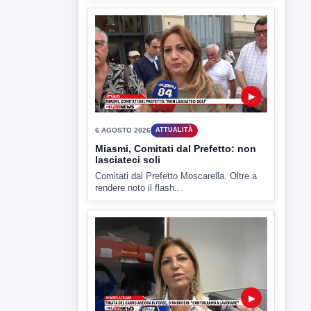
▶
6 AGOSTO 2026
ATTUALITÀ
Miasmi, Comitati dal Prefetto: non
lasciateci soli
Comitati dal Prefetto Moscarella. Oltre a
rendere noto il flash...
▶
6 AGOSTO 2026
ATTUALITÀ