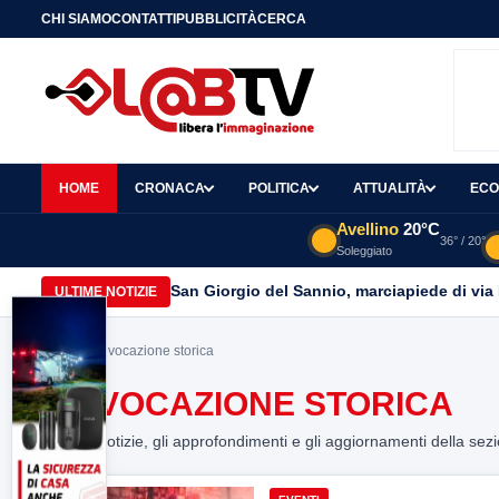
CHI SIAMO
CONTATTI
PUBBLICITÀ
CERCA
HOME
CRONACA
POLITICA
ATTUALITÀ
ECO
Avellino
20°C
36° / 20°
Soleggiato
San Giorgio del Sannio, marciapiede di via
ULTIME NOTIZIE
Home
> rievocazione storica
RIEVOCAZIONE STORICA
Tutte le notizie, gli approfondimenti e gli aggiornamenti della sez