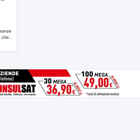
 usanze
 che...