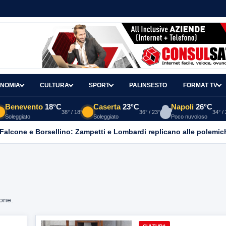
NOMIA
CULTURA
SPORT
PALINSESTO
FORMAT TV
Benevento
18°C
Caserta
23°C
Napoli
26°C
38° / 18°
36° / 23°
34° /
Soleggiato
Soleggiato
Poco nuvoloso
 Falcone e Borsellino: Zampetti e Lombardi replicano alle polemic
ione.