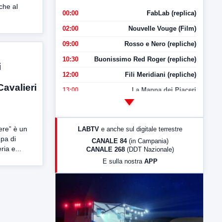
che al
00:00
FabLab (replica)
02:00
Nouvelle Vouge (Film)
09:00
Rosso e Nero (repliche)
10:30
Buonissimo Red Roger (repliche)
i
12:00
Fili Meridiani (repliche)
Cavalieri
13:00
La Mappa dei Piaceri
14:00
LabNews
17:00
LabNews (replica)
ere” è un
LABTV
e anche sul digitale terrestre
18:30
Di Faccia e di Profilo (repliche)
pa di
CANALE 84
(in Campania)
ria e...
CANALE 268
(DDT Nazionale)
19:30
LabNews (Diretta)
E sulla nostra
APP
21:00
Free Sport
23:00
LabNews (replica)