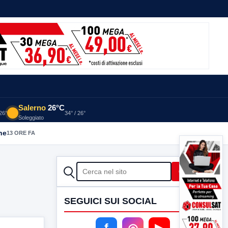
Salerno
26°C
 26°
34° / 26°
Soleggiato
he
13 ORE FA
CERCA
Cerca
SEGUICI SUI SOCIAL
f
◎
▶