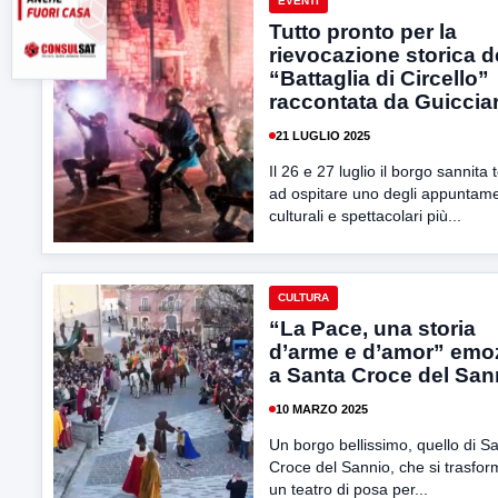
EVENTI
Tutto pronto per la
rievocazione storica d
“Battaglia di Circello”
raccontata da Guicciar
21 LUGLIO 2025
Il 26 e 27 luglio il borgo sannita 
ad ospitare uno degli appuntame
culturali e spettacolari più...
CULTURA
“La Pace, una storia
d’arme e d’amor” emo
a Santa Croce del San
10 MARZO 2025
Un borgo bellissimo, quello di S
Croce del Sannio, che si trasfor
un teatro di posa per...