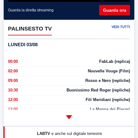
Guarda ora
Guarda la diretta streaming
VEDI TUTTI
PALINSESTO TV
LUNEDI 03/08
00:00
FabLab (replica)
02:00
Nouvelle Vouge (Film)
09:00
Rosso e Nero (repliche)
10:30
Buonissimo Red Roger (repliche)
12:00
Fili Meridiani (repliche)
13:00
La Mappa dei Piaceri
14:00
LabNews
17:00
LabNews (replica)
LABTV
e anche sul digitale terrestre
18:30
Di Faccia e di Profilo (repliche)