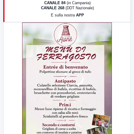
CANALE 84
(in Campania)
CANALE 268
(DDT Nazionale)
19:30
LabNews (Diretta)
E sulla nostra
APP
21:00
Free Sport
23:00
LabNews (replica)