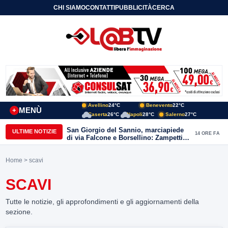
CHI SIAMO
CONTATTI
PUBBLICITÀ
CERCA
Avellino
24°C
Benevento
22°C
MENÙ
+
Caserta
26°C
Napoli
28°C
Salerno
27°C
San Giorgio del Sannio, marciapiede
ULTIME NOTIZIE
14 ORE FA
di via Falcone e Borsellino: Zampetti e
Lombardi replicano alle polemiche
Home
> scavi
SCAVI
Tutte le notizie, gli approfondimenti e gli aggiornamenti della
sezione.