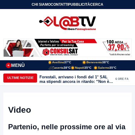
CHI SIAMO
CONTATTI
PUBBLICITÀ
CERCA
Avellino
37°C
Benevento
38°C
MENÙ
+
Caserta
38°C
Napoli
35°C
Salerno
35°C
Forestali, arrivano i fondi del 1° SAL
ULTIME NOTIZIE
6 ORE FA
ma stipendi ancora in ritardo: “Non è
più sostenibile”
Video
Partenio, nelle prossime ore al via