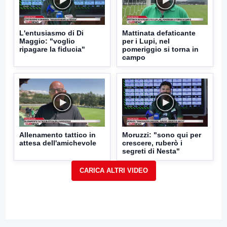
L'entusiasmo di Di
Mattinata defaticante
Maggio: "voglio
per i Lupi, nel
ripagare la fiducia"
pomeriggio si torna in
campo
Allenamento tattico in
Moruzzi: "sono qui per
attesa dell'amichevole
crescere, ruberò i
segreti di Nesta"