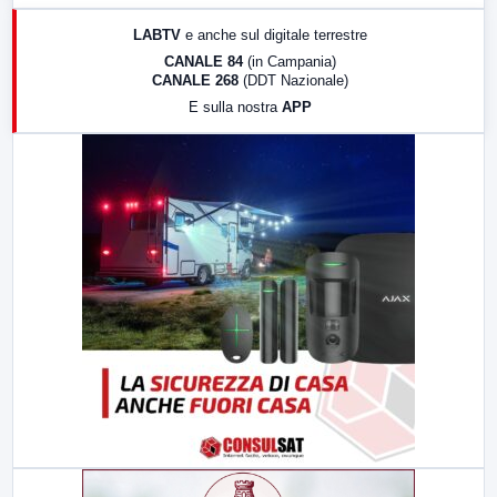
17:00
LabNews (replica)
LABTV
e anche sul digitale terrestre
18:30
Di Faccia e di Profilo (repliche)
CANALE 84
(in Campania)
CANALE 268
(DDT Nazionale)
19:30
LabNews (Diretta)
E sulla nostra
APP
21:00
Free Sport
23:00
LabNews (replica)