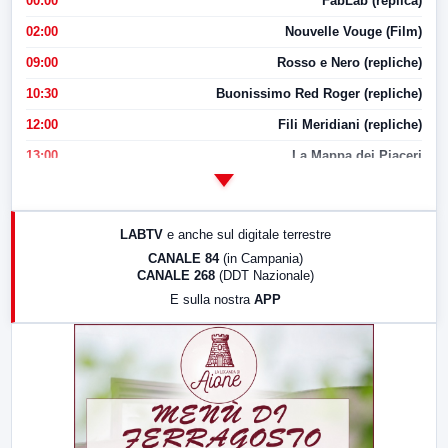
00:00
FabLab (replica)
02:00
Nouvelle Vouge (Film)
09:00
Rosso e Nero (repliche)
10:30
Buonissimo Red Roger (repliche)
12:00
Fili Meridiani (repliche)
13:00
La Mappa dei Piaceri
14:00
LabNews
17:00
LabNews (replica)
LABTV
e anche sul digitale terrestre
18:30
Di Faccia e di Profilo (repliche)
CANALE 84
(in Campania)
CANALE 268
(DDT Nazionale)
19:30
LabNews (Diretta)
E sulla nostra
APP
21:00
Free Sport
23:00
LabNews (replica)