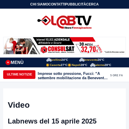
CHI SIAMO
CONTATTI
PUBBLICITÀ
CERCA
Avellino
24°C
Benevento
26°C
MENÙ
+
Caserta
27°C
Napoli
28°C
Salerno
28°C
Imprese sotto pressione, Fucci: “A
ULTIME NOTIZIE
5 ORE FA
settembre mobilitazione da Benevento
e Avellino”
Video
Labnews del 15 aprile 2025