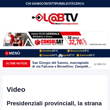
CHI SIAMO
CONTATTI
PUBBLICITÀ
CERCA
Avellino
20°C
Benevento
19°C
MENÙ
+
Caserta
24°C
Napoli
27°C
Salerno
26°C
San Giorgio del Sannio, marciapiede
ULTIME NOTIZIE
12 ORE FA
di via Falcone e Borsellino: Zampetti e
Lombardi replicano alle polemiche
Video
Presidenziali provincialI, la strana