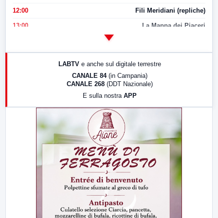
12:00
Fili Meridiani (repliche)
13:00
La Mappa dei Piaceri
14:00
LabNews
17:00
LabNews (replica)
LABTV
e anche sul digitale terrestre
18:30
Di Faccia e di Profilo (repliche)
CANALE 84
(in Campania)
CANALE 268
(DDT Nazionale)
19:30
LabNews (Diretta)
E sulla nostra
APP
21:00
Free Sport
23:00
LabNews (replica)