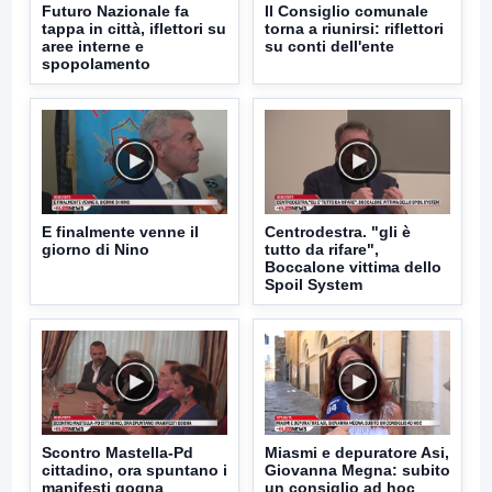
Futuro Nazionale fa
Il Consiglio comunale
tappa in città, iflettori su
torna a riunirsi: riflettori
aree interne e
su conti dell'ente
spopolamento
E finalmente venne il
Centrodestra. "gli è
giorno di Nino
tutto da rifare",
Boccalone vittima dello
Spoil System
Scontro Mastella-Pd
Miasmi e depuratore Asi,
cittadino, ora spuntano i
Giovanna Megna: subito
manifesti gogna
un consiglio ad hoc