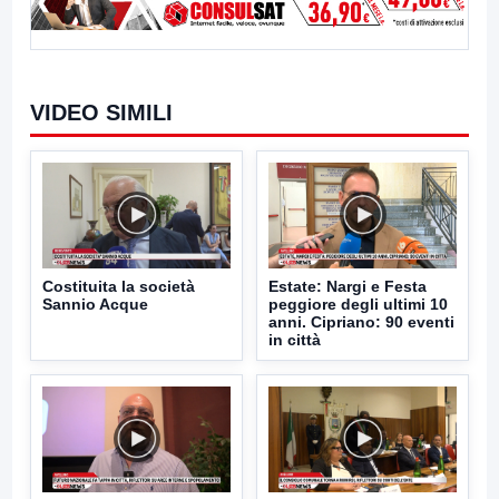
VIDEO SIMILI
Costituita la società
Estate: Nargi e Festa
Sannio Acque
peggiore degli ultimi 10
anni. Cipriano: 90 eventi
in città