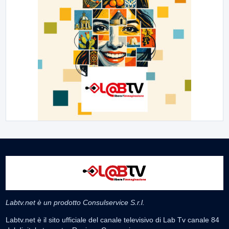
Labtv.net è un prodotto Consulservice S.r.l.
Labtv.net è il sito ufficiale del canale televisivo di Lab Tv canale 84