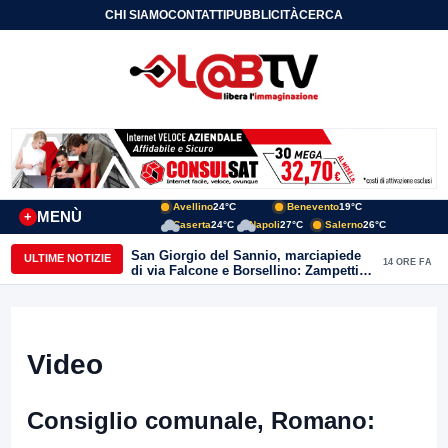
CHI SIAMO
CONTATTI
PUBBLICITÀ
CERCA
Avellino
24°C
Benevento
19°C
MENÙ
+
Caserta
24°C
Napoli
27°C
Salerno
26°C
San Giorgio del Sannio, marciapiede
ULTIME NOTIZIE
14 ORE FA
di via Falcone e Borsellino: Zampetti e
Lombardi replicano alle polemiche
Video
Consiglio comunale, Romano: