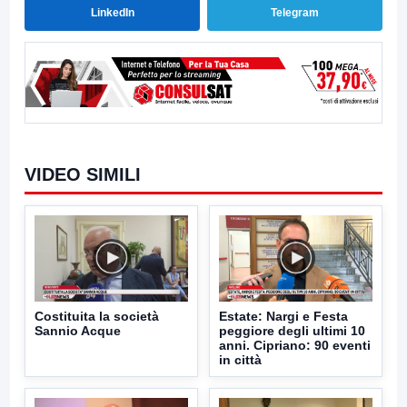
LinkedIn
Telegram
VIDEO SIMILI
Costituita la società
Estate: Nargi e Festa
Sannio Acque
peggiore degli ultimi 10
anni. Cipriano: 90 eventi
in città