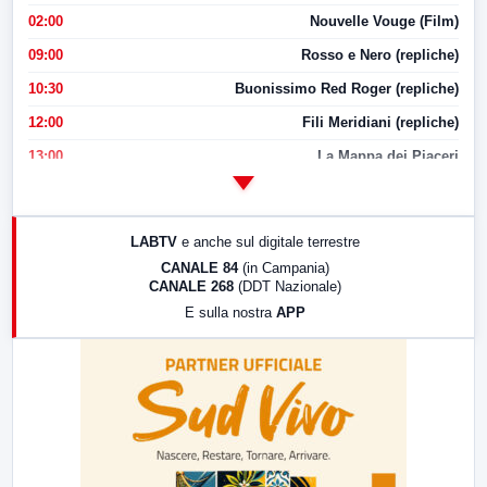
02:00
Nouvelle Vouge (Film)
09:00
Rosso e Nero (repliche)
10:30
Buonissimo Red Roger (repliche)
12:00
Fili Meridiani (repliche)
13:00
La Mappa dei Piaceri
14:00
LabNews
17:00
LabNews (replica)
LABTV
e anche sul digitale terrestre
18:30
Di Faccia e di Profilo (repliche)
CANALE 84
(in Campania)
CANALE 268
(DDT Nazionale)
19:30
LabNews (Diretta)
E sulla nostra
APP
21:00
Free Sport
23:00
LabNews (replica)