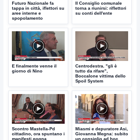
Futuro Nazionale fa
Il Consiglio comunale
tappa in città, iflettori su
torna a riunirsi: riflettori
aree interne e
su conti dell'ente
spopolamento
E finalmente venne il
Centrodestra. "gli è
giorno di Nino
tutto da rifare",
Boccalone vittima dello
Spoil System
Scontro Mastella-Pd
Miasmi e depuratore Asi,
cittadino, ora spuntano i
Giovanna Megna: subito
manifesti gogna
un consiglio ad hoc