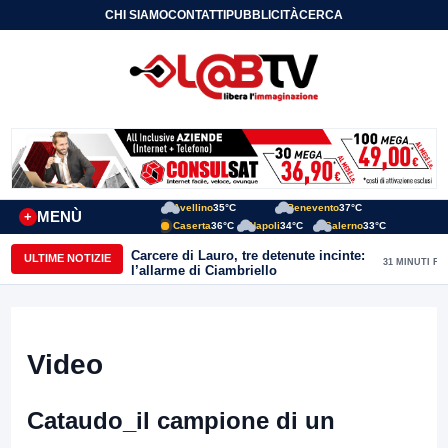
CHI SIAMO
CONTATTI
PUBBLICITÀ
CERCA
Avellino
35°C
Benevento
37°C
MENÙ
+
Caserta
36°C
Napoli
34°C
Salerno
33°C
Carcere di Lauro, tre detenute incinte:
ULTIME NOTIZIE
31 MINUTI FA
l’allarme di Ciambriello
Video
Cataudo_il campione di un