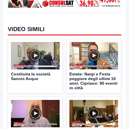
VIDEO SIMILI
Costituita la società
Estate: Nargi e Festa
Sannio Acque
peggiore degli ultimi 10
anni. Cipriano: 90 eventi
in città