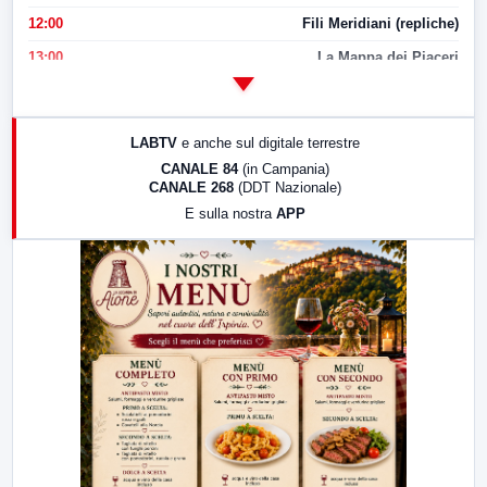
12:00
Fili Meridiani (repliche)
13:00
La Mappa dei Piaceri
14:00
LabNews
17:00
LabNews (replica)
LABTV
e anche sul digitale terrestre
18:30
Di Faccia e di Profilo (repliche)
CANALE 84
(in Campania)
CANALE 268
(DDT Nazionale)
19:30
LabNews (Diretta)
E sulla nostra
APP
21:00
Free Sport
23:00
LabNews (replica)