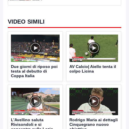
VIDEO SIMILI
Due giorni di riposo poi
AV Calcio| Aiello tenta il
testa al debutto di
colpo Licina
Coppa Italia
L’Avellino saluta
Rodrigo Maria ai dettagli
Rivisondoli e si
Cinquegrano nuovo
concentra sulla Lazio
obiettivo