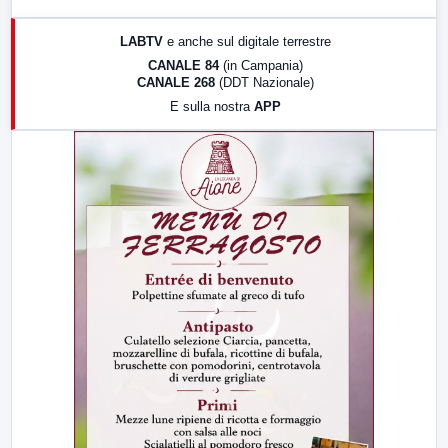
17:00
LabNews (replica)
LABTV
e anche sul digitale terrestre
18:30
Di Faccia e di Profilo (repliche)
CANALE 84
(in Campania)
CANALE 268
(DDT Nazionale)
19:30
LabNews (Diretta)
E sulla nostra
APP
21:00
Free Sport
23:00
LabNews (replica)