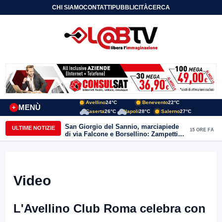
CHI SIAMO
CONTATTI
PUBBLICITÀ
CERCA
Avellino
24°C
Benevento
22°C
MENÙ
+
Caserta
26°C
Napoli
28°C
Salerno
27°C
San Giorgio del Sannio, marciapiede
ULTIME NOTIZIE
15 ORE FA
di via Falcone e Borsellino: Zampetti e
Lombardi replicano alle polemiche
Video
L'Avellino Club Roma celebra con