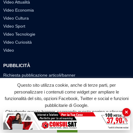
Video Attualità
Video Economia
Video Cultura
Video Sport
Video Tecnologie
Video Curiosità
Video
PUBBLICITÀ
Richiesta pubblicazione articoli/banner
Questo sito utilizza cookie, anche di terze parti, per
SEGUICI SUI SOCIAL
personalizzare i contenuti come widget per ampliare le
funzionalità del sito, opzioni Facebook, Twitter e social e funzioni
f
◎
▶
pubblicitarie di Google.
Facebook
Instagram
YouTube
×
Chiudendo questo banner, scorrendo questa pagina o cliccando
su qualunque suo elemento acconsenti all'uso dei cookie.
© 2026 LABTV - Tutti i diritti riservati
Accetta