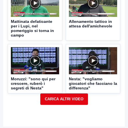
Mattinata defaticante
Allenamento tattico in
per i Lupi, nel
attesa dell'amichevole
pomeriggio si torna in
campo
Moruzzi: "sono qui per
Nesta: "vogliamo
crescere, ruberò i
giocatori che facciano la
segreti di Nesta"
differenza"