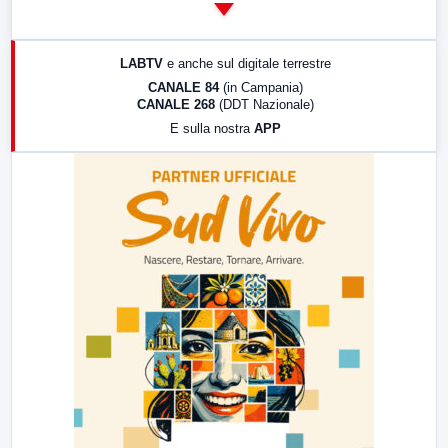
14:00
LabNews
17:00
LabNews (replica)
LABTV
e anche sul digitale terrestre
18:30
Di Faccia e di Profilo (repliche)
CANALE 84
(in Campania)
CANALE 268
(DDT Nazionale)
19:30
LabNews (Diretta)
E sulla nostra
APP
21:00
Free Sport
23:00
LabNews (replica)