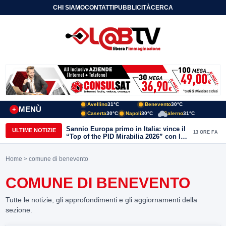
CHI SIAMO
CONTATTI
PUBBLICITÀ
CERCA
Avellino
31°C
Benevento
30°C
MENÙ
+
Caserta
30°C
Napoli
30°C
Salerno
31°C
Sannio Europa primo in Italia: vince il
ULTIME NOTIZIE
13 ORE FA
“Top of the PID Mirabilia 2026” con la
realtà virtuale nei musei del Sannio
Home
> comune di benevento
COMUNE DI BENEVENTO
Tutte le notizie, gli approfondimenti e gli aggiornamenti della
sezione.