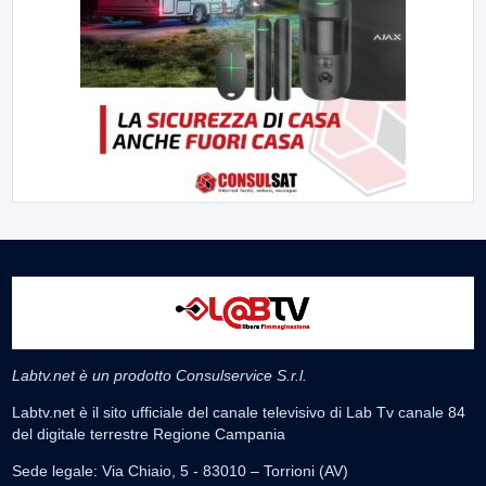
Labtv.net è un prodotto Consulservice S.r.l.
Labtv.net è il sito ufficiale del canale televisivo di Lab Tv canale 84
del digitale terrestre Regione Campania
Sede legale: Via Chiaio, 5 - 83010 – Torrioni (AV)