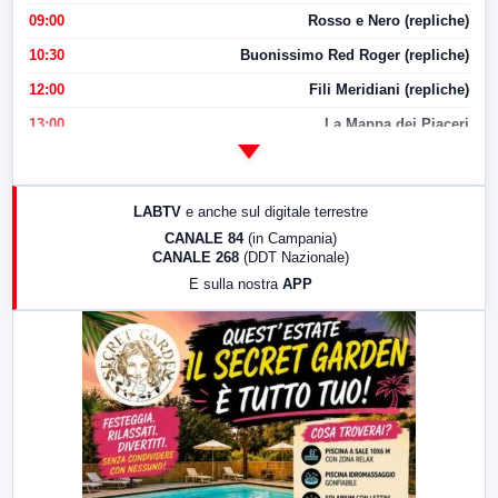
09:00
Rosso e Nero (repliche)
10:30
Buonissimo Red Roger (repliche)
12:00
Fili Meridiani (repliche)
13:00
La Mappa dei Piaceri
14:00
LabNews
17:00
LabNews (replica)
LABTV
e anche sul digitale terrestre
18:30
Di Faccia e di Profilo (repliche)
CANALE 84
(in Campania)
CANALE 268
(DDT Nazionale)
19:30
LabNews (Diretta)
E sulla nostra
APP
21:00
Free Sport
23:00
LabNews (replica)