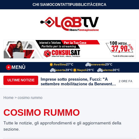
CHI SIAMO
CONTATTI
PUBBLICITÀ
CERCA
Avellino
27°C
Benevento
29°C
MENÙ
+
Caserta
28°C
Napoli
29°C
Salerno
30°C
Imprese sotto pressione, Fucci: “A
ULTIME NOTIZIE
2 ORE FA
settembre mobilitazione da Benevento
e Avellino”
Home
> cosimo rummo
COSIMO RUMMO
Tutte le notizie, gli approfondimenti e gli aggiornamenti della
sezione.