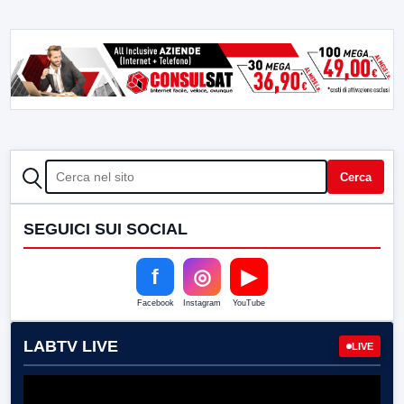
CERCA
Cerca
SEGUICI SUI SOCIAL
f
◎
▶
Facebook
Instagram
YouTube
LABTV LIVE
LIVE