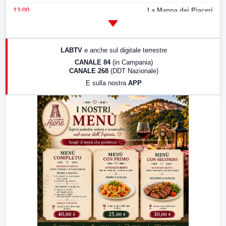
13:00
La Mappa dei Piaceri
14:00
LabNews
17:00
LabNews (replica)
LABTV
e anche sul digitale terrestre
18:30
Di Faccia e di Profilo (repliche)
CANALE 84
(in Campania)
CANALE 268
(DDT Nazionale)
19:30
LabNews (Diretta)
E sulla nostra
APP
21:00
Free Sport
23:00
LabNews (replica)