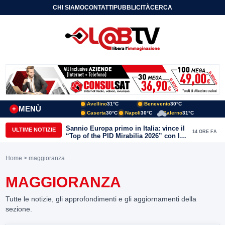
CHI SIAMO
CONTATTI
PUBBLICITÀ
CERCA
Avellino
31°C
Benevento
30°C
MENÙ
+
Caserta
30°C
Napoli
30°C
Salerno
31°C
Sannio Europa primo in Italia: vince il
ULTIME NOTIZIE
14 ORE FA
“Top of the PID Mirabilia 2026” con la
realtà virtuale nei musei del Sannio
Home
> maggioranza
MAGGIORANZA
Tutte le notizie, gli approfondimenti e gli aggiornamenti della
sezione.