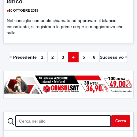
idrico
10 OTTOBRE 2019
Nel consiglio comunale chiamato ad approvare il bilancio
consolidato, si registrano le prime crepe in maggioranza che
sulla...
« Precedente
1
2
3
4
5
6
Successivo »
CERCA
Cerca