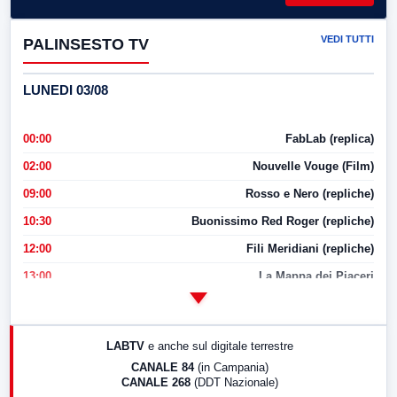
VEDI TUTTI
PALINSESTO TV
LUNEDI 03/08
00:00
FabLab (replica)
02:00
Nouvelle Vouge (Film)
09:00
Rosso e Nero (repliche)
10:30
Buonissimo Red Roger (repliche)
12:00
Fili Meridiani (repliche)
13:00
La Mappa dei Piaceri
14:00
LabNews
17:00
LabNews (replica)
LABTV
e anche sul digitale terrestre
18:30
Di Faccia e di Profilo (repliche)
CANALE 84
(in Campania)
CANALE 268
(DDT Nazionale)
19:30
LabNews (Diretta)