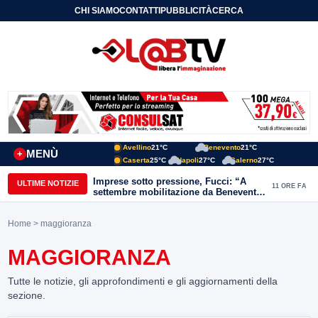
CHI SIAMO
CONTATTI
PUBBLICITÀ
CERCA
Avellino
21°C
Benevento
21°C
MENÙ
+
Caserta
25°C
Napoli
27°C
Salerno
27°C
Imprese sotto pressione, Fucci: “A
ULTIME NOTIZIE
11 ORE FA
settembre mobilitazione da Benevento
e Avellino”
Home
> maggioranza
MAGGIORANZA
Tutte le notizie, gli approfondimenti e gli aggiornamenti della
sezione.