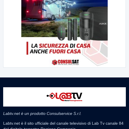
Labtv.net è un prodotto Consulservice S.r.l.
Labtv.net è il sito ufficiale del canale televisivo di Lab Tv canale 84