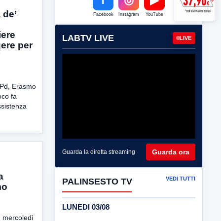
 de’
Facebook
Instagram
YouTube
iere
LABTV LIVE
LIVE
ere per
”
l Pd, Erasmo
oco fa
assistenza
Guarda ora
Guarda la diretta streaming
l
a
VEDI TUTTI
PALINSESTO TV
mo
LUNEDI 03/08
, mercoledì