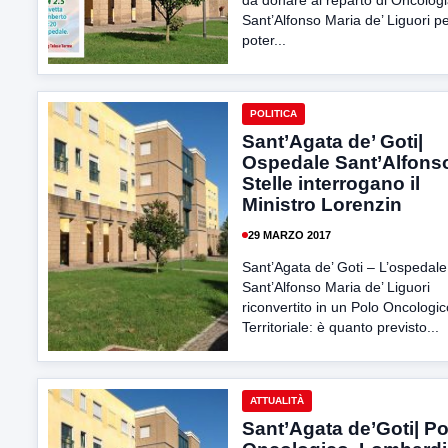
da donare al reparto di Oncologi
Sant’Alfonso Maria de’ Liguori p
poter...
POLITICA
Sant’Agata de’ Goti|
Ospedale Sant’Alfonso.
Stelle interrogano il
Ministro Lorenzin
29 MARZO 2017
Sant’Agata de’ Goti – L’ospedale
Sant’Alfonso Maria de’ Liguori
riconvertito in un Polo Oncologic
Territoriale: è quanto previsto...
ATTUALITÀ
Sant’Agata de’Goti| Po