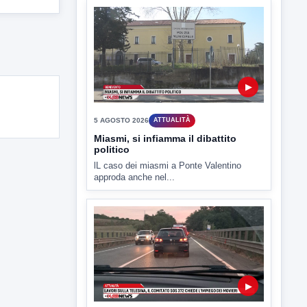
5 AGOSTO 2026
ATTUALITÀ
Miasmi, si infiamma il dibattito
politico
lL caso dei miasmi a Ponte Valentino
approda anche nel...
▶
5 AGOSTO 2026
ATTUALITÀ
Lavori sulla Telesina il Comitato
SOS 372 chiede l'impiego dei
movieri
Code e disagi sulla Telesina a causa dei
lavori in...