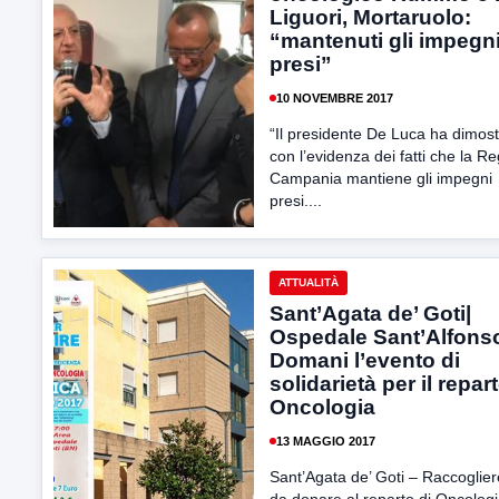
Liguori, Mortaruolo:
“mantenuti gli impegn
presi”
10 NOVEMBRE 2017
“Il presidente De Luca ha dimost
con l’evidenza dei fatti che la R
Campania mantiene gli impegni
presi....
ATTUALITÀ
Sant’Agata de’ Goti|
Ospedale Sant’Alfons
Domani l’evento di
solidarietà per il repar
Oncologia
13 MAGGIO 2017
Sant’Agata de’ Goti – Raccoglier