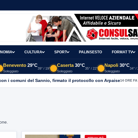
NOMIA
CULTURA
SPORT
PALINSESTO
FORMAT TV
Benevento
29°C
Caserta
30°C
Napoli
30°C
39° / 19°
35° / 22°
34° /
Soleggiato
Soleggiato
Soleggiato
con i comuni del Sannio, firmato il protocollo con Arpaise
14 ORE FA
ione.