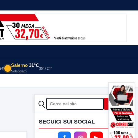
Salerno
31°C
 24°
35° / 24°
Soleggiato
CERCA
Cerca
SEGUICI SUI SOCIAL
f
◎
▶