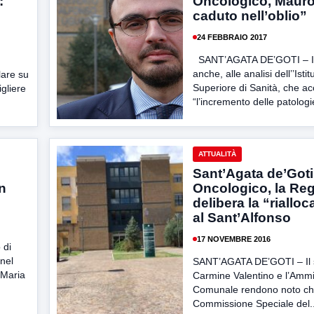
:
Oncologico, Mauro 
caduto nell’oblio”
24 FEBBRAIO 2017
SANT’AGATA DE’GOTI – In
anche, alle analisi dell’’Istit
lare su
Superiore di Sanità, che a
igliere
“l’incremento delle patologie
ATTUALITÀ
Sant’Agata de’Goti
in
Oncologico, la Re
delibera la “riallo
al Sant’Alfonso
17 NOVEMBRE 2016
 di
 nel
SANT’AGATA DE’GOTI – Il 
 Maria
Carmine Valentino e l’Ammi
Comunale rendono noto che 
Commissione Speciale del..