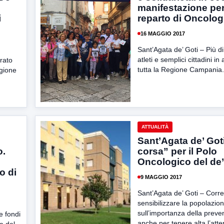
manifestazione per 
i
reparto di Oncolog
16 MAGGIO 2017
Sant’Agata de’ Goti – Più di
atleti e semplici cittadini in
rato
tutta la Regione Campania.
egione
ATTUALITÀ
Sant’Agata de’ Goti
o.
corsa” per il Polo
Oncologico del de’
to di
9 MAGGIO 2017
Sant’Agata de’ Goti – Corre
sensibilizzare la popolazio
sull’importanza della prev
e fondi
anche per tenere alta l’atte