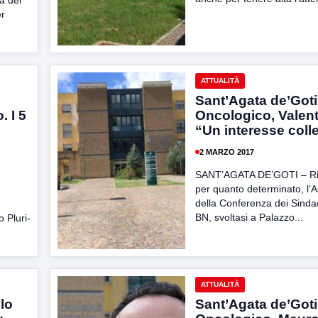
a del
er
ATTUALITÀ
Sant’Agata de’Goti
 I 5
Oncologico, Valent
“Un interesse colle
2 MARZO 2017
SANT’AGATA DE’GOTI – Ri
per quanto determinato, l
della Conferenza dei Sindac
BN, svoltasi a Palazzo...
o Pluri-
ATTUALITÀ
lo
Sant’Agata de’Goti