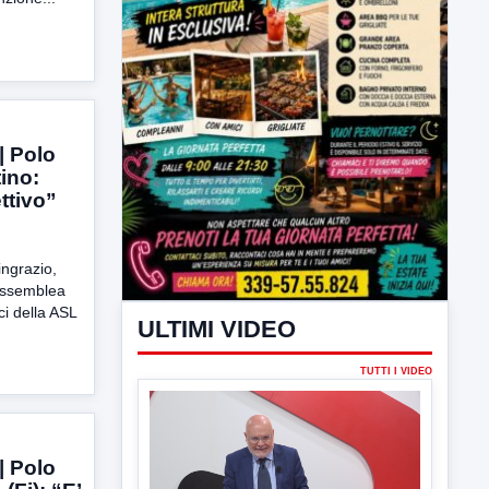
| Polo
ULTIMI VIDEO
ino:
ttivo”
TUTTI I VIDEO
ngrazio,
’Assemblea
i della ASL
▶
6 AGOSTO 2026
LABNEWS
LabNews del 5 agosto 2026
In studio Enzo Colarusso
| Polo