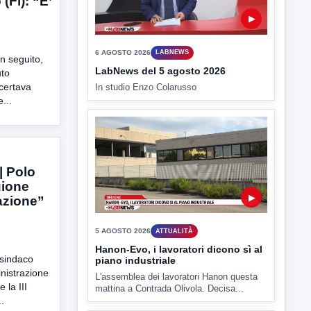
(Fi): “E’
 seguito,
uto
ccertava
▶
...
5 AGOSTO 2026
ATTUALITÀ
Hanon-Evo, i lavoratori dicono sì al
piano industriale
| Polo
L'assemblea dei lavoratori Hanon questa
gione
mattina a Contrada Olivola. Decisa...
cazione”
sindaco
nistrazione
la III
▶
.