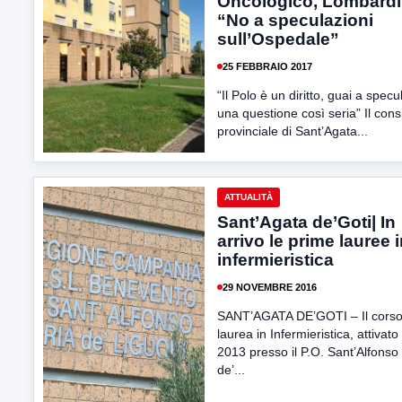
Oncologico, Lombardi
“No a speculazioni
sull’Ospedale”
25 FEBBRAIO 2017
“Il Polo è un diritto, guai a specu
una questione così seria” Il cons
provinciale di Sant’Agata...
ATTUALITÀ
Sant’Agata de’Goti| In
arrivo le prime lauree 
infermieristica
29 NOVEMBRE 2016
SANT’AGATA DE’GOTI – Il corso
laurea in Infermieristica, attivato
2013 presso il P.O. Sant’Alfonso
de’...