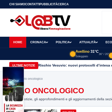
CHI SIAMO
CONTATTI
PUBBLICITÀ
CERCA
HOME
CRONACA
POLITICA
ATTUALITÀ
ECO
Avellino
31°C
36° / 20°
Soleggiato
Rischio Vesuvio: nuovi protocolli d’intesa 
ULTIME NOTIZIE
Home
> Polo oncologico
POLO ONCOLOGICO
Tutte le notizie, gli approfondimenti e gli aggiornamenti della sez