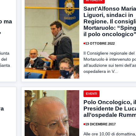
ATTUALITÀ
Sant’Alfonso Maria
Liguori, sindaci in
o ma
Regione. Il consigl
Mortaruolo: “Sping
”
il polo oncologico
13 OTTOBRE 2022
iunta
Il Consigliere regionale de
 del
Mortaruolo è intervenuto p
 Santa
all’audizione sui temi dell’
ospedaliera in V...
EVENTI
Polo Oncologico, i
va
Presidente De Luc
all’ospedale Rum
19 DICEMBRE 2017
Alle ore 10,00 di domattina