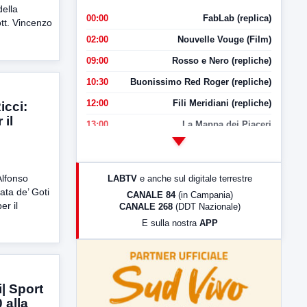
della
00:00
FabLab (replica)
t. Vincenzo
02:00
Nouvelle Vouge (Film)
09:00
Rosso e Nero (repliche)
10:30
Buonissimo Red Roger (repliche)
12:00
Fili Meridiani (repliche)
icci:
 il
13:00
La Mappa dei Piaceri
14:00
LabNews
17:00
LabNews (replica)
Alfonso
LABTV
e anche sul digitale terrestre
18:30
Di Faccia e di Profilo (repliche)
ata de’ Goti
CANALE 84
(in Campania)
er il
CANALE 268
(DDT Nazionale)
19:30
LabNews (Diretta)
E sulla nostra
APP
21:00
Free Sport
23:00
LabNews (replica)
| Sport
 alla