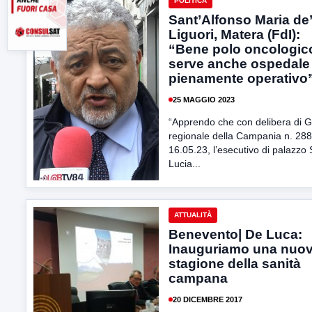
POLITICA
Sant’Alfonso Maria de’
Liguori, Matera (FdI):
“Bene polo oncologic
serve anche ospedale
pienamente operativo
25 MAGGIO 2023
“Apprendo che con delibera di G
regionale della Campania n. 288
16.05.23, l’esecutivo di palazzo
Lucia...
ATTUALITÀ
Benevento| De Luca:
Inauguriamo una nuo
stagione della sanità
campana
20 DICEMBRE 2017