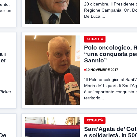
20 dicembre, il Presidente 
ento,
Regione Campania, On. Dot
per un
De Luca,...
ATTUALITÀ
Polo oncologico, R
a i
“una conquista per
ker
Sannio”
10 NOVEMBRE 2017
“Il Polo oncologico al Sant’
Maria de’ Liguori di Sant’Ag
Picker
è un’importante conquista p
territorio...
ATTUALITÀ
Sant’Agata de’ Goti
De
e solidarietà. In 500