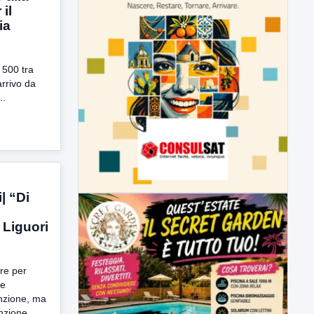
il
ia
 500 tra
 arrivo da
..
| “Di
 Liguori
re per
ne
enzione, ma
nzione...