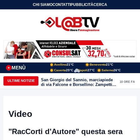
CHI SIAMO
CONTATTI
PUBBLICITÀ
CERCA
Avellino
21°C
Benevento
21°C
MENÙ
+
Caserta
25°C
Napoli
27°C
Salerno
26°C
San Giorgio del Sannio, marciapiede
ULTIME NOTIZIE
10 ORE FA
di via Falcone e Borsellino: Zampetti e
Lombardi replicano alle polemiche
Video
"RacCorti d'Autore" questa sera