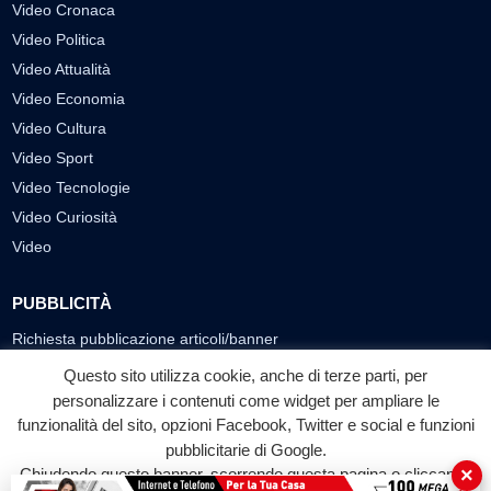
Video Cronaca
Video Politica
Video Attualità
Video Economia
Video Cultura
Video Sport
Video Tecnologie
Video Curiosità
Video
PUBBLICITÀ
Richiesta pubblicazione articoli/banner
Questo sito utilizza cookie, anche di terze parti, per
SEGUICI SUI SOCIAL
personalizzare i contenuti come widget per ampliare le
funzionalità del sito, opzioni Facebook, Twitter e social e funzioni
f
◎
▶
pubblicitarie di Google.
Facebook
Instagram
YouTube
×
Chiudendo questo banner, scorrendo questa pagina o cliccando