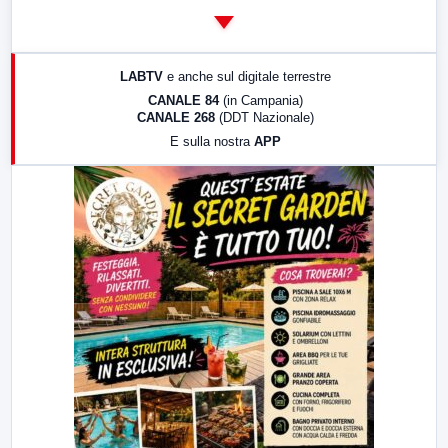
14:00
LabNews
17:00
LabNews (replica)
LABTV
e anche sul digitale terrestre
18:30
Di Faccia e di Profilo (repliche)
CANALE 84
(in Campania)
CANALE 268
(DDT Nazionale)
19:30
LabNews (Diretta)
E sulla nostra
APP
21:00
Free Sport
23:00
LabNews (replica)